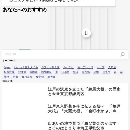
カニステルという果物をご存じですか？
あなたへのおすすめ

キーワード
Japan
いいね！農スタイル
カフェ・飲食店
カボチャ
ガーデン・畑
ハーブ
人気店
伝統野菜
北海道
収穫期
商品開発
実
山形県
料理
東京都
果物
直売所
花
苗
講座
野菜
食べ歩き
食文化
鹿児島
新着記事
江戸の沢庵を支えた「練馬大根」の歴史
と今＠東京都練馬区
江戸東京野菜を今に伝える畑へ 「亀戸
大根」「大蔵大根」「金町小かぶ」＠東
京都小金井市
山あいの地で育つ「秩父黄金のかぼす」
とそのはじまり＠埼玉県秩父市