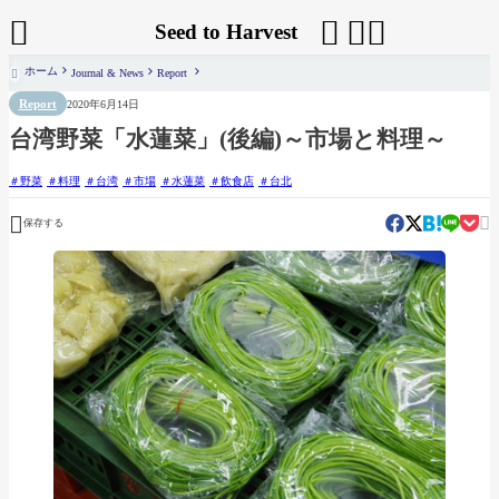




Seed to Harvest
ホーム
Journal & News
Report

Report
2020年6月14日
台湾野菜「水蓮菜」(後編)～市場と料理～
野菜
料理
台湾
市場
水蓮菜
飲食店
台北


保存する