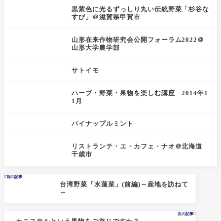
黒紫色に光るずっしり丸い伝統野菜「杉谷な
すび」＠滋賀県甲賀市
山形在来作物研究会公開フォーラム2022＠
山形大学農学部
サトイモ
ハーブ・野菜・果物を楽しむ講座 2014年1
1月
パイナップルミント
リストランテ・エ・カフェ・ナオ＠北海道
千歳市

前の記事
台湾野菜「水蓮菜」(前編)～産地を訪ねて
～
次の記事
