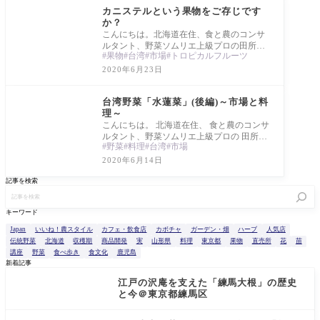
カニステルという果物をご存じです
か？
こんにちは。北海道在住、食と農のコンサ
ルタント、野菜ソムリエ上級プロの田所か
果物
台湾
市場
トロピカルフルーツ
おりです。 今日は台湾で出会ったカニステ
ルを
2020年6月23日
Report
台湾野菜「水蓮菜」(後編)～市場と料
理～
こんにちは。 北海道在住、 食と農のコンサ
ルタント、野菜ソムリエ上級プロの 田所か
野菜
料理
台湾
市場
おりです。 台湾野菜「水蓮菜」(前編)～産
地を
2020年6月14日
記事を検索
キーワード
Japan
いいね！農スタイル
カフェ・飲食店
カボチャ
ガーデン・畑
ハーブ
人気店
伝統野菜
北海道
収穫期
商品開発
実
山形県
料理
東京都
果物
直売所
花
苗
講座
野菜
食べ歩き
食文化
鹿児島
新着記事
江戸の沢庵を支えた「練馬大根」の歴史
と今＠東京都練馬区