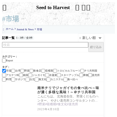




Seed to Harvest
#市場
ホーム
Journal & News
市場

記事一覧
1 - 3件 / 全3件

絞り込み
カテゴリー
Report
タグ
市場
台湾
野菜
飲食店
収穫期
トロピカルフルーツ
チリ共和国
アカテツ科
南国
ジャガイモ
水蓮菜
スターアップル
果物
直売所
料理
サポジラ
台北
食文化
カニステル
食べ比べ
Report
南米チリでジャガイモの食べ比べ～味
が濃く多様な風味！～＠チリ共和国
こんにちは。 北海道在住、 野菜くだものハ
ンター、 やさい直売所コンサルタントの田
野菜
収穫期
食文化
直売所
所かおりです。 1月に地球の裏側にある チ
リ共
2023年4月10日
Report