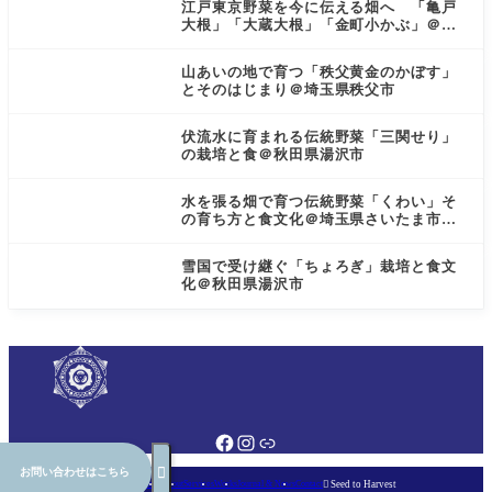
江戸東京野菜を今に伝える畑へ 「亀戸
大根」「大蔵大根」「金町小かぶ」＠東
京都小金井市
山あいの地で育つ「秩父黄金のかぼす」
とそのはじまり＠埼玉県秩父市
伏流水に育まれる伝統野菜「三関せり」
の栽培と食＠秋田県湯沢市
水を張る畑で育つ伝統野菜「くわい」そ
の育ち方と食文化＠埼玉県さいたま市見
沼区
雪国で受け継ぐ「ちょろぎ」栽培と食文
化＠秋田県湯沢市

お問い合わせはこちら
Home
About
Services
Works
Journal & News
Contact

Seed to Harvest