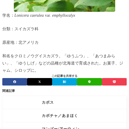
学名：
Lonicera caerulea
var.
emphyllocalyx
分類：スイカズラ科
原産地：北アメリカ
和名をクロミノウグイスカズラ。「ゆうふつ」、「あつまみら
い」、「ゆうしげ」などの品種が北海道で育成された。お菓子、ジ
ャム、シロップに。
この記事を共有する
関連記事
カボス
カボチャ／あまほく
マンゴー/アーウィン