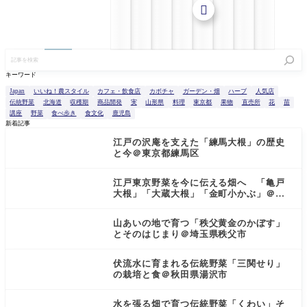

記
事
を
キーワード
検
索
Japan
いいね！農スタイル
カフェ・飲食店
カボチャ
ガーデン・畑
ハーブ
人気店
伝統野菜
北海道
収穫期
商品開発
実
山形県
料理
東京都
果物
直売所
花
苗
講座
野菜
食べ歩き
食文化
鹿児島
新着記事
江戸の沢庵を支えた「練馬大根」の歴史
と今＠東京都練馬区
江戸東京野菜を今に伝える畑へ 「亀戸
大根」「大蔵大根」「金町小かぶ」＠東
京都小金井市
山あいの地で育つ「秩父黄金のかぼす」
とそのはじまり＠埼玉県秩父市
伏流水に育まれる伝統野菜「三関せり」
の栽培と食＠秋田県湯沢市
水を張る畑で育つ伝統野菜「くわい」そ