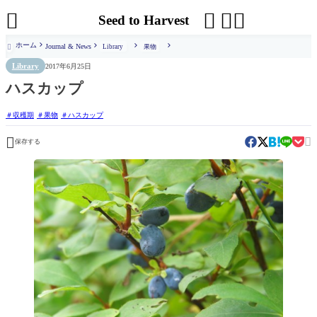




Seed to Harvest
ホーム
Journal & News
Library
果物

Library
2017年6月25日
ハスカップ
収穫期
果物
ハスカップ


保存する