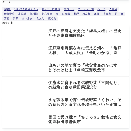
を
キーワード
検
索
Japan
いいね！農スタイル
カフェ・飲食店
カボチャ
ガーデン・畑
ハーブ
人気店
伝統野菜
北海道
収穫期
商品開発
実
山形県
料理
東京都
果物
直売所
花
苗
講座
野菜
食べ歩き
食文化
鹿児島
新着記事
江戸の沢庵を支えた「練馬大根」の歴史
と今＠東京都練馬区
江戸東京野菜を今に伝える畑へ 「亀戸
大根」「大蔵大根」「金町小かぶ」＠東
京都小金井市
山あいの地で育つ「秩父黄金のかぼす」
とそのはじまり＠埼玉県秩父市
伏流水に育まれる伝統野菜「三関せり」
の栽培と食＠秋田県湯沢市
水を張る畑で育つ伝統野菜「くわい」そ
の育ち方と食文化＠埼玉県さいたま市見
沼区
雪国で受け継ぐ「ちょろぎ」栽培と食文
化＠秋田県湯沢市