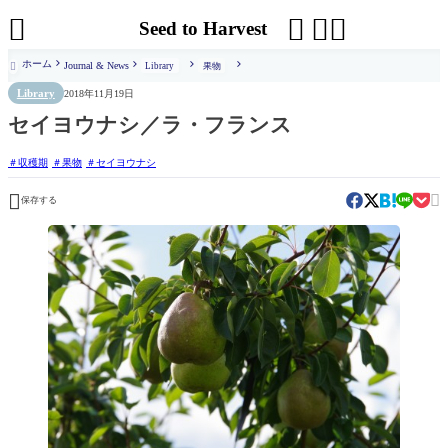




Seed to Harvest
ホーム
Journal & News
Library
果物

Library
2018年11月19日
セイヨウナシ／ラ・フランス
収穫期
果物
セイヨウナシ


保存する