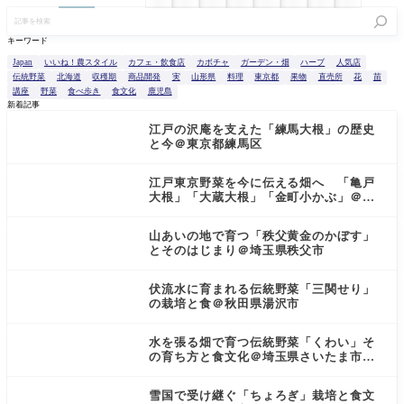
記
事
を
キーワード
検
索
Japan
いいね！農スタイル
カフェ・飲食店
カボチャ
ガーデン・畑
ハーブ
人気店
伝統野菜
北海道
収穫期
商品開発
実
山形県
料理
東京都
果物
直売所
花
苗
講座
野菜
食べ歩き
食文化
鹿児島
新着記事
江戸の沢庵を支えた「練馬大根」の歴史
と今＠東京都練馬区
江戸東京野菜を今に伝える畑へ 「亀戸
大根」「大蔵大根」「金町小かぶ」＠東
京都小金井市
山あいの地で育つ「秩父黄金のかぼす」
とそのはじまり＠埼玉県秩父市
伏流水に育まれる伝統野菜「三関せり」
の栽培と食＠秋田県湯沢市
水を張る畑で育つ伝統野菜「くわい」そ
の育ち方と食文化＠埼玉県さいたま市見
沼区
雪国で受け継ぐ「ちょろぎ」栽培と食文