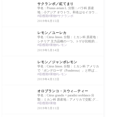
サクランボ／紅てまり
学名：Prunus avium L. 分類：バラ科 原産
地：小アジア オウトウ。和名はセイヨウミ
収穫期
果物
サクランボ
ザクラ。山形県で品種改良された。
2019年6月15日
Library
レモン／ユーレカ
学名：Citrus limon. 分類：ミカン科 原産地：
シチリア 主力品種の一つ。トゲが比較的少
収穫期
果物
レモン
なく、主力品種の「リスボン」に比べ耐寒
性が
2019年5月14日
Library
レモン／ジャンボレモン
学名：Citrus limon. 分類：ミカン科 アメリカ
で「ポンデローザ（Ponderosa）」と呼ばれ
収穫期
果物
レモン
ている柑橘。来歴不明だが、100年以上前か
ら知られ
2019年4月12日
Library
オロブランコ・スウィ―ティー
学名：Citrus grandis × paradisi oroblanco 分
類：ミカン科 原産地：アメリカで交配 グレ
収穫期
果物
ープフルーツと文旦の交配種。イスラエル
産を「ス
2019年3月11日
Library