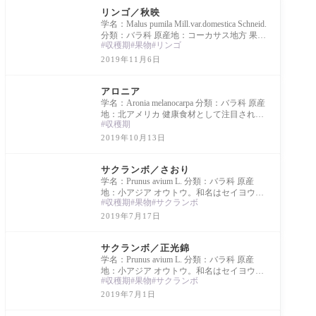
リンゴ／秋映
学名：Malus pumila Mill.var.domestica Schneid.
分類：バラ科 原産地：コーカサス地方 果皮
収穫期
果物
リンゴ
は赤褐色。
2019年11月6日
Library
アロニア
学名：Aronia melanocarpa 分類：バラ科 原産
地：北アメリカ 健康食材として注目され、
収穫期
北海道で栽培が増加している。果実の色が
赤、紫、
2019年10月13日
Library
サクランボ／さおり
学名：Prunus avium L. 分類：バラ科 原産
地：小アジア オウトウ。和名はセイヨウミ
収穫期
果物
サクランボ
ザクラ。「高砂」の枝変わり。
2019年7月17日
Library
サクランボ／正光錦
学名：Prunus avium L. 分類：バラ科 原産
地：小アジア オウトウ。和名はセイヨウミ
収穫期
果物
サクランボ
ザクラ。福島県で品種改良された。香夏錦
の自然交雑
2019年7月1日
Library