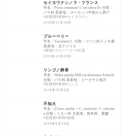
セイヨウナシ／ラ・フランス
学名：Pyrus communis L var.sativa Dc 分類：
バラ科 原産地：ヨーロッパ中部から西アジ
収穫期
果物
セイヨウナシ
ア フランス原産の品種。日本への導入は190
3年。
2018年11月19日
Library
ブルーベリー
学名：Vaccinium L. 分類：ツツジ科スノキ属
原産地：北アメリカ
果物
ブルーベリー
紅葉
2018年10月18日
Library
リンゴ／静香
学名：Malus pumila Mill.var.domestica Schneid.
分類：バラ科 原産地：コーカサス地方
収穫期
果物
リンゴ
2018年10月2日
Library
不知火
学名：(Citrus unshiu × C. sinensis)× C. reticulat
a 分類：ミカン科 主産地：熊本県、愛媛県
収穫期
果物
柑橘
「清見」×「ポンカン」により作出された品
種。
2018年8月23日
Library