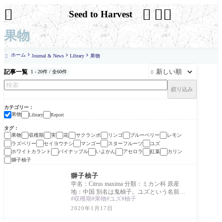




Seed to Harvest
果物
ホーム
Journal & News
Library
果物

記事一覧
1 - 20件 / 全60件

絞り込み
カテゴリー
果物
Library
Report
タグ
果物
収穫期
実
花
サクランボ
リンゴ
ブルーベリー
レモン
ラズベリー
セイヨウナシ
マンゴー
スターフルーツ
ユズ
ホワイトカラント
パイナップル
いよかん
アセロラ
紅葉
カリン
獅子柚子
Library
獅子柚子
学名：Citrus maxima 分類：ミカン科 原産
地：中国 別名は鬼柚子。ユズという名前が
収穫期
果物
ユズ
柚子
ついているが、ブンタンの亜種。食用とい
うよりは
2020年1月17日
Library