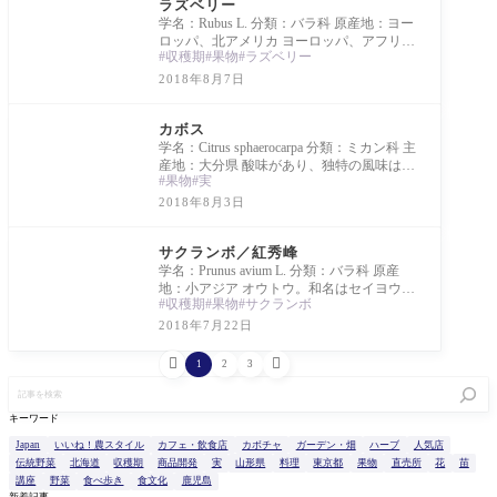
ラズベリー
学名：Rubus L. 分類：バラ科 原産地：ヨー
ロッパ、北アメリカ ヨーロッパ、アフリ
収穫期
果物
ラズベリー
カ、西アジア、南北アメリカに分布するキ
イチゴの
2018年8月7日
Library
カボス
学名：Citrus sphaerocarpa 分類：ミカン科 主
産地：大分県 酸味があり、独特の風味は魚
果物
実
によく合う。
2018年8月3日
Library
サクランボ／紅秀峰
学名：Prunus avium L. 分類：バラ科 原産
地：小アジア オウトウ。和名はセイヨウミ
収穫期
果物
サクランボ
ザクラ。「佐藤錦」×「天香錦」。山形県で
品種改良
2018年7月22日


1
2
3
記
事
を
キーワード
検
索
Japan
いいね！農スタイル
カフェ・飲食店
カボチャ
ガーデン・畑
ハーブ
人気店
伝統野菜
北海道
収穫期
商品開発
実
山形県
料理
東京都
果物
直売所
花
苗
講座
野菜
食べ歩き
食文化
鹿児島
新着記事