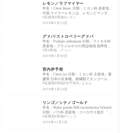
レモン／ラフマイヤー
学名：Citrus limon. 分類：ミカン科 原産地：
中国 マイヤーレモンは、レモンとマンダリ
収穫期
果物
レモン
ンオレンジまたは一般的なオレンジが掛け
合わ
2019年2月15日
Library
グァバ/ストロベリーグァバ
学名：Psidium cattleianum 分類：フトモモ科
原産地：ブラジルやその周辺地域 熱帯性の
実
果物、グァバ
木本植物。別名はテリハバンジロウ。近縁
のグァ
2019年1月30日
Library
宮内伊予柑
学名：Citrus iyo 分類：ミカン科 主産地：愛
媛県 日本の在来種。柑橘類でタンゴールの
収穫期
果物
伊予柑
いよかん
一種。
2019年1月14日
Library
リンゴ／シナノゴールド
学名：Malus pumila Mill.var.domestica Schneid.
分類：バラ科 原産地：コーカサス地方 「ゴ
収穫期
果物
リンゴ
ールデンデリシャス」×「千秋」
2018年12月5日
Library