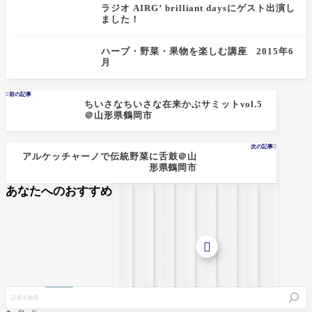
ラジオ AIRG’ brilliant daysにゲスト出演し
ました！
ハーブ・野菜・果物を楽しむ講座 2015年6
月

前の記事
ちいさなちいさな在来かぶサミットvol.5
＠山形県鶴岡市
次の記事

アルケッチャーノで伝統野菜に舌鼓＠山
形県鶴岡市
あなたへのおすすめ
