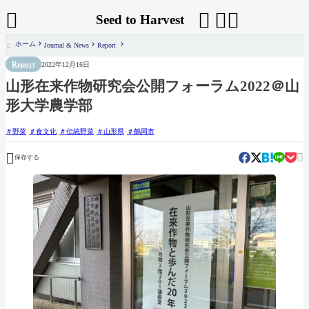




Seed to Harvest
ホーム
Journal & News
Report

Report
2022年12月16日
山形在来作物研究会公開フォーラム2022＠山
形大学農学部
野菜
食文化
伝統野菜
山形県
鶴岡市


保存する