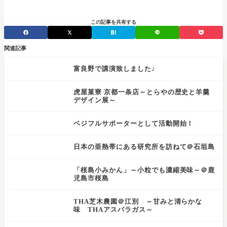
この記事を共有する
関連記事
富良野で講演致しました♪
虎屋菓寮 京都一条店～とらやの歴史と羊羹
デザイン展～
ベジフルサポーターとして活動開始！
日本の亜熱帯にある研究所を訪ねて＠石垣島
「桜島小みかん」～小粒でも濃縮美味～＠鹿
児島市桜島
THA芝木農園＠江別 ～甘みと清らかな
味 THAアスパラガス～