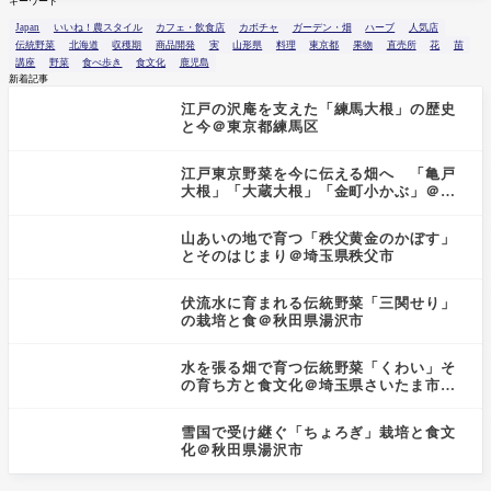
キーワード
Japan
いいね！農スタイル
カフェ・飲食店
カボチャ
ガーデン・畑
ハーブ
人気店
伝統野菜
北海道
収穫期
商品開発
実
山形県
料理
東京都
果物
直売所
花
苗
講座
野菜
食べ歩き
食文化
鹿児島
新着記事
江戸の沢庵を支えた「練馬大根」の歴史
と今＠東京都練馬区
江戸東京野菜を今に伝える畑へ 「亀戸
大根」「大蔵大根」「金町小かぶ」＠東
京都小金井市
山あいの地で育つ「秩父黄金のかぼす」
とそのはじまり＠埼玉県秩父市
伏流水に育まれる伝統野菜「三関せり」
の栽培と食＠秋田県湯沢市
水を張る畑で育つ伝統野菜「くわい」そ
の育ち方と食文化＠埼玉県さいたま市見
沼区
雪国で受け継ぐ「ちょろぎ」栽培と食文
化＠秋田県湯沢市