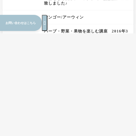
致しました♪
マンゴー/アーウィン

お問い合わせはこちら
ハーブ・野菜・果物を楽しむ講座 2016年3
月
モンステラの果実のお味は？＠屋久島有用植
物リサーチパーク
ハーブ・野菜・果物を楽しむ講座 2016年4
月
ハマボウフウ
いいね！農スタイル豊滝農場へ
南米チリでジャガイモの食べ比べ～味が濃く
多様な風味！～＠チリ共和国

前の記事