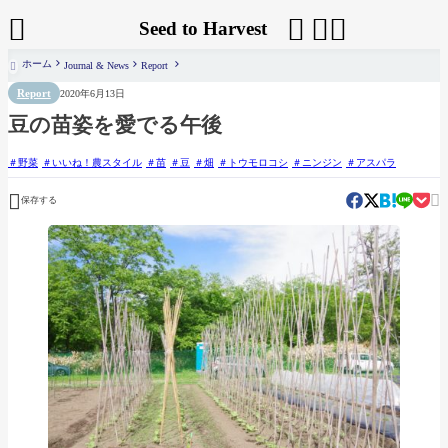




Seed to Harvest
ホーム
Journal & News
Report

Report
2020年6月13日
豆の苗姿を愛でる午後
野菜
いいね！農スタイル
苗
豆
畑
トウモロコシ
ニンジン
アスパラ


保存する