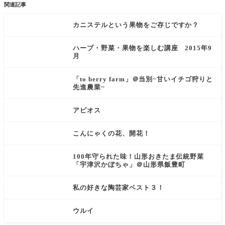
関連記事
カニステルという果物をご存じですか？
ハーブ・野菜・果物を楽しむ講座 2015年9
月
「to berry farm」＠当別~甘いイチゴ狩りと
先進農業~
アピオス
こんにゃくの花、開花！
100年守られた味！山形おきたま伝統野菜
「宇津沢かぼちゃ」＠山形県飯豊町
私の好きな陶芸家ベスト３！
ウルイ