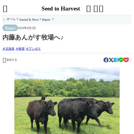




Seed to Harvest
ホーム
Journal & News
Report

Report
2016年6月2日
内藤あんがす牧場へ♪
北海道
牧場
アンガス


保存する