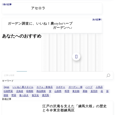

前の記事
アセロラ
次の記事

ガーデン調査に、いいね！農styleハーブ
ガーデンへ♪
あなたへのおすすめ

記
事
を
キーワード
検
索
Japan
いいね！農スタイル
カフェ・飲食店
カボチャ
ガーデン・畑
ハーブ
人気店
伝統野菜
北海道
収穫期
商品開発
実
山形県
料理
東京都
果物
直売所
花
苗
講座
野菜
食べ歩き
食文化
鹿児島
新着記事
江戸の沢庵を支えた「練馬大根」の歴史
と今＠東京都練馬区