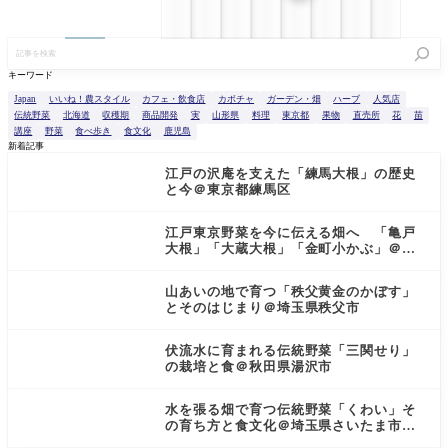
記
事
を
キーワード
検
索
Japan
いいね！農スタイル
カフェ・飲食店
カボチャ
ガーデン・畑
ハーブ
人気店
伝統野菜
北海道
収穫期
商品開発
実
山形県
料理
東京都
果物
直売所
花
苗
講座
野菜
食べ歩き
食文化
鹿児島
新着記事
江戸の沢庵を支えた「練馬大根」の歴史
と今＠東京都練馬区
江戸東京野菜を今に伝える畑へ 「亀戸
大根」「大蔵大根」「金町小かぶ」＠東
京都小金井市
山あいの地で育つ「秩父黄金のかぼす」
とそのはじまり＠埼玉県秩父市
伏流水に育まれる伝統野菜「三関せり」
の栽培と食＠秋田県湯沢市
水を張る畑で育つ伝統野菜「くわい」そ
の育ち方と食文化＠埼玉県さいたま市見
沼区