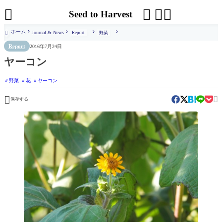




Seed to Harvest
ホーム
Journal & News
Report
野菜

Report
2016年7月24日
ヤーコン
野菜
花
ヤーコン


保存する