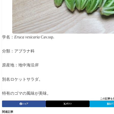
学名：
Eruca vesicaria
Cav.ssp.
分類：アブラナ科
原産地：地中海沿岸
別名ロケットサラダ。
特有のゴマの風味が美味。
この記事を
シェア
ポスト
はて
関連記事