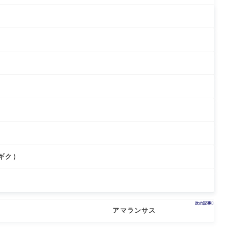
「
つ
練
菜
す
け
蔵
伝
馬
「
と
継
大
統
区
関
そ
ぐ
根
野
せ
の
「
「
菜
り
は
ょ
町
「
の
じ
ろ
小
わ
栽
ま
ぎ
か
い
培
り
栽
ぶ
そ
と
＠
培
＠
の
食
埼
と
東
育
＠
玉
食
京
ち
秋
県
文
都
方
田
秩
化
小
と
県
父
＠
金
食
湯
秋
井
文
沢
田
市
化
県
＠
湯
埼
沢
玉
ギク）
市
県
さ
い
た
ま
次の記事

市
アマランサス
見
沼