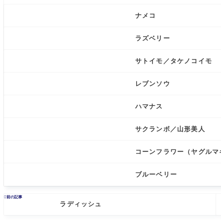
ナメコ
ラズベリー
サトイモ／タケノコイモ
レブンソウ
ハマナス
サクランボ／山形美人
コーンフラワー（ヤグルマ
ブルーベリー

前の記事
ラディッシュ