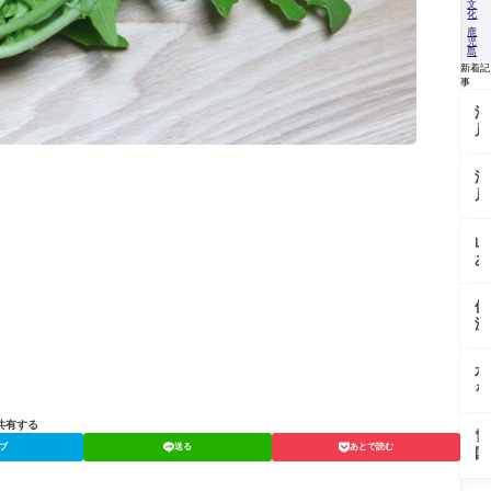
文
化
鹿
児
島
新着記
事
江
戸
の
沢
江
庵
戸
を
東
支
京
え
山
野
た
あ
菜
「
い
を
馬
の
今
大
伏
地
に
根
流
で
伝
の
水
育
え
歴
に
つ
る
水
史
育
「
畑
を
と
ま
父
張
今
れ
黄
「
る
共有する
＠
る
金
雪
戸
畑
東
伝
ブ
送る
あとで読む
の
国
大
で
京
統
か
で
根
育
都
野
ぼ
受