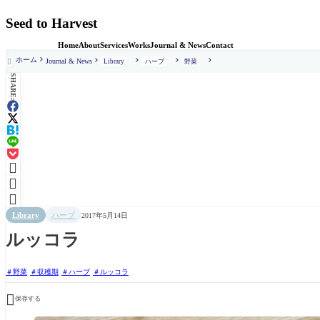
Seed to Harvest
Home
About
Services
Works
Journal & News
Contact
ホーム
Journal & News
Library
ハーブ
野菜

SHARE:



Library
ハーブ
2017年5月14日
ルッコラ
野菜
収穫期
ハーブ
ルッコラ

保存する