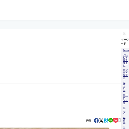
記
事
を
キーワ
検
ード
索
Japa
いい
ね！
農ス
タイ
ル
カフ
ェ・
飲食
店
カ
ボ
チ
ャ
ガー
デ
ン・
畑
ハ
ー
ブ
人

気
共有：
店
伝