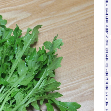
統
野
菜
北
海
道
収
穫
期
商
品
開
発
実
山
形
県
料
理
東
京
都
果
物
直
売
所
花
苗
講
座
野
菜
食
べ
歩
き
食