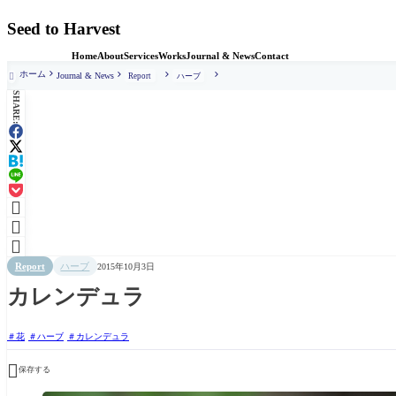
Seed to Harvest
Home
About
Services
Works
Journal & News
Contact
ホーム
Journal & News
Report
ハーブ

SHARE:



Report
ハーブ
2015年10月3日
カレンデュラ
花
ハーブ
カレンデュラ

保存する