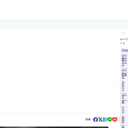
記
事
を
キーワ
検
ード
索
Japa
いい
ね！
農ス
タイ
ル
カフ
ェ・
飲食
店
カ
ボ
チ
ャ
ガー
デ
ン・
畑
ハ
ー
ブ
人

気
共有：
店
伝