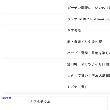
ガーデン調査に、いいね！農
ラジオ AIRG’ brillia
ヤマモモ
鮨・肴匠くりや＠札幌
ハーブ・野菜・果物を楽しむ
浦臼町 オサツナイ野口園
大きくて甘い！伊豆大島在
ミズナ（紫）

前の記事
ナスタチウム