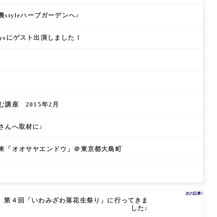
「
つ
練
菜
す
け
蔵
伝
馬
「
と
継
styleハーブガーデンへ♪
大
統
区
関
そ
ぐ
根
野
せ
の
「
「
菜
り
は
nt daysにゲスト出演しました！
ょ
町
「
の
じ
ろ
小
わ
栽
ま
ぎ
か
い
培
り
栽
ぶ
そ
と
＠
培
＠
の
食
埼
と
東
育
＠
玉
食
京
ち
秋
県
文
都
方
田
秩
化
小
と
講座 2015年2月
県
父
＠
金
食
湯
秋
井
文
沢
田
市
化
さんへ取材に♪
県
＠
湯
埼
沢
玉
来「オオサヤエンドウ」＠東京都大島町
市
県
さ
い
た
ま
次の記事

市
第４回「いわみざわ落花生祭り」に行ってきま
見
した♪
沼