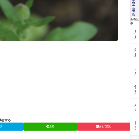
文
化
鹿
児
島
新着記
事
江
戸
の
沢
江
庵
戸
を
東
支
京
え
山
野
た
あ
菜
「
い
を
馬
の
今
大
伏
地
に
根
流
で
伝
の
水
育
え
歴
に
つ
る
水
史
育
「
畑
を
と
ま
父
張
今
れ
黄
「
る
共有する
＠
る
金
雪
戸
畑
東
伝
ブ
送る
あとで読む
の
国
大
で
京
統
か
で
根
育
都
野
ぼ
受