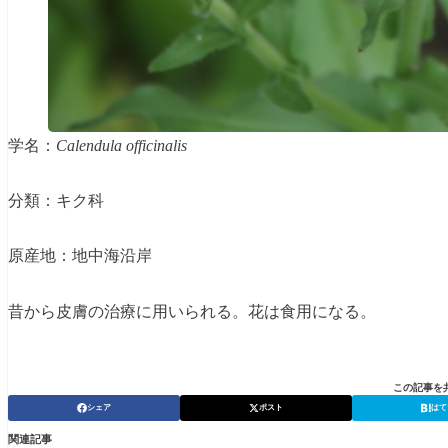
学名：
Calendula officinalis
分類：キク科
原産地：地中海沿岸
昔から皮膚の治療に用いられる。花は食用になる。
この記事を
シェア
ポスト
はて
関連記事