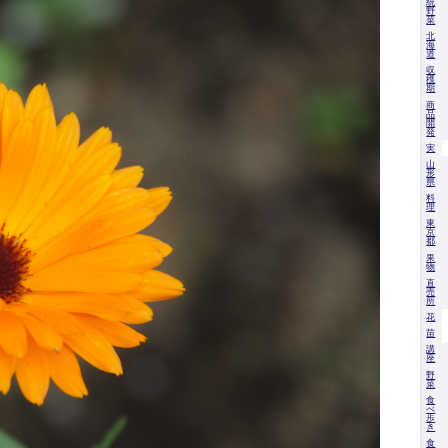
統
野
菜
北
海
道
収
穫
期
商
品
開
発
実
山
形
県
料
理
東
京
都
果
物
直
売
所
花
苗
講
座
野
菜
食
べ
歩
き
食