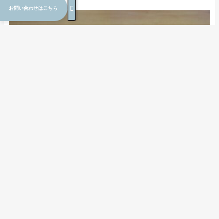

お問い合わせはこちら
㈱太田ファーム
所在地：江別市角山１８９番地
http://ohtafarm-tamago.com/
ちなみにファフィ卵は、