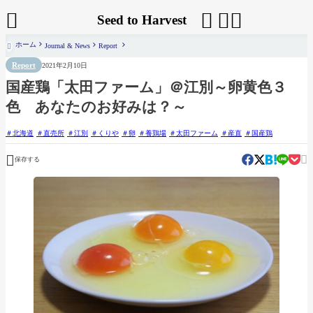




Seed to Harvest
ホーム
Journal & News
Report

Report
2021年2月10日
国産鶏「太田ファーム」＠江別～卵黄色３
色 あなたのお好みは？～
北海道
直売所
江別
くりや
卵
養鶏場
太田ファーム
産直
国産鶏


保存する