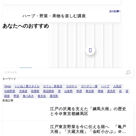
次の記事

ハーブ・野菜・果物を楽しむ講座
あなたへのおすすめ

記
事
を
キーワード
検
索
Japan
いいね！農スタイル
カフェ・飲食店
カボチャ
ガーデン・畑
ハーブ
人気店
伝統野菜
北海道
収穫期
商品開発
実
山形県
料理
東京都
果物
直売所
花
苗
講座
野菜
食べ歩き
食文化
鹿児島
新着記事
江戸の沢庵を支えた「練馬大根」の歴史
と今＠東京都練馬区
江戸東京野菜を今に伝える畑へ 「亀戸
大根」「大蔵大根」「金町小かぶ」＠東