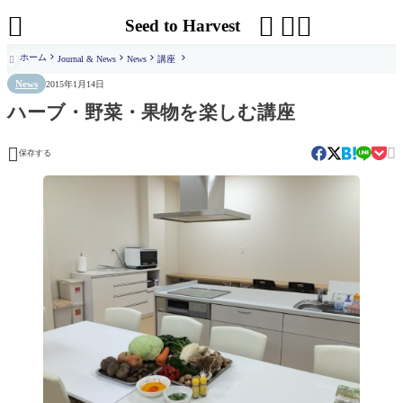




Seed to Harvest
ホーム
Journal & News
News
講座

News
2015年1月14日
ハーブ・野菜・果物を楽しむ講座


保存する