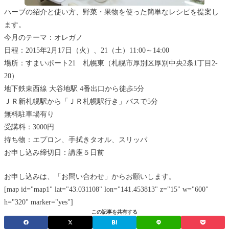
ハーブの紹介と使い方、野菜・果物を使った簡単なレシピを提案し
ます。
今月のテーマ：オレガノ
日程：2015年2月17日（火）、21（土）11:00～14:00
場所：すまいポート21 札幌東（札幌市厚別区厚別中央2条1丁目2-
20）
地下鉄東西線 大谷地駅 4番出口から徒歩5分
ＪＲ新札幌駅から「ＪＲ札幌駅行き」バスで5分
無料駐車場有り
受講料：3000円
持ち物：エプロン、手拭きタオル、スリッパ
お申し込み締切日：講座５日前
お申し込みは、「お問い合わせ」からお願いします。
[map id="map1" lat="43.031108" lon="141.453813" z="15" w="600"
h="320" marker="yes"]
この記事を共有する