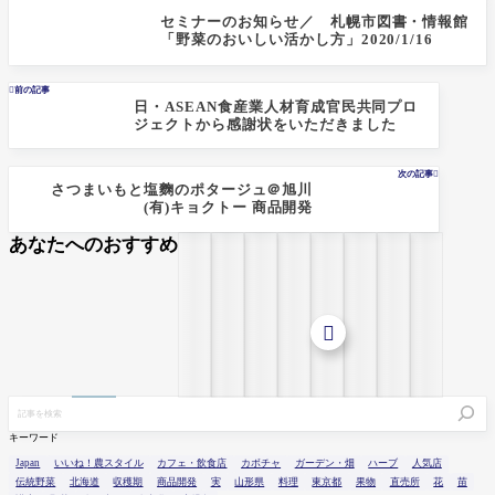
セミナーのお知らせ／ 札幌市図書・情報館
「野菜のおいしい活かし方」2020/1/16

前の記事
日・ASEAN食産業人材育成官民共同プロ
ジェクトから感謝状をいただきました
次の記事

さつまいもと塩麴のポタージュ＠旭川
(有)キョクトー 商品開発
あなたへのおすすめ

キーワード
Japan
いいね！農スタイル
カフェ・飲食店
カボチャ
ガーデン・畑
ハーブ
人気店
伝統野菜
北海道
収穫期
商品開発
実
山形県
料理
東京都
果物
直売所
花
苗