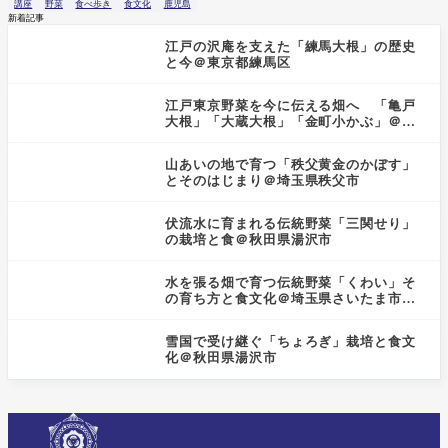
講座
野菜
食べ歩き
食文化
鹿児島
新着記事
江戸の沢庵を支えた「練馬大根」の歴史
と今＠東京都練馬区
江戸東京野菜を今に伝える畑へ 「亀戸
大根」「大蔵大根」「金町小かぶ」＠東
京都小金井市
山あいの地で育つ「秩父黄金のかぼす」
とそのはじまり＠埼玉県秩父市
伏流水に育まれる伝統野菜「三関せり」
の栽培と食＠秋田県湯沢市
水を張る畑で育つ伝統野菜「くわい」そ
の育ち方と食文化＠埼玉県さいたま市見
沼区
雪国で受け継ぐ「ちょろぎ」栽培と食文
化＠秋田県湯沢市