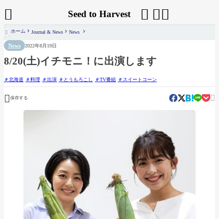




Seed to Harvest
ホーム
Journal & News
News

News
2022年8月19日
8/20(土)イチモニ！に出演します
北海道
料理
出演
とうもろこし
TV番組
スイートコーン


保存する