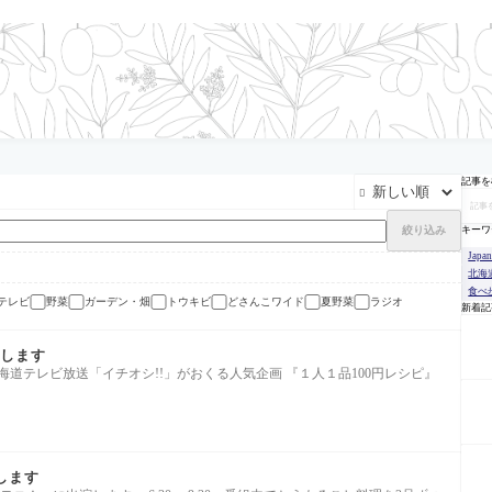
記事を

絞り込み
キーワ
Japa
北海
食べ
テレビ
野菜
ガーデン・畑
トウキビ
どさんこワイド
夏野菜
ラジオ
新着記
演します
 HTB北海道テレビ放送「イチオシ!!」がおくる人気企画 『１人１品100円レシピ』
演します