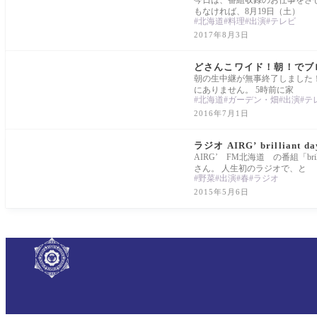
もなければ、8月19日（土）
北海道
料理
出演
テレビ
2017年8月3日
Report
どさんこワイド！朝！でブ
朝の生中継が無事終了しました！
にありません。 5時前に家
北海道
ガーデン・畑
出演
テ
2016年7月1日
Report
ラジオ AIRG’ brillia
AIRG’ FM北海道 の番組「br
さん。 人生初のラジオで、と
野菜
出演
春
ラジオ
2015年5月6日