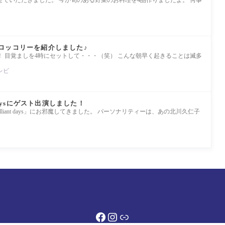
ロッコリーを紹介しました♪
 目覚ましを4時にセットして・・・（笑） こんな朝早く起きることは滅多
レビ
nt daysにゲスト出演しました！
illiant days」にお邪魔してきました。 パーソナリティーは、あの北川久仁子