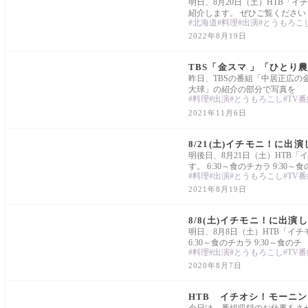
明日、8月20日（土）HTB「イチ
紹介します。 ぜひご覧ください
北海道
料理
出演
とうもろこ
2022年8月19日
News
TBS「金スマ 」「ひとり
昨日、TBSの番組「中居正広の
大球」の紹介の部分で写真を
料理
出演
とうもろこし
TV番
2021年11月6日
News
8/21(土)イチモニ！に出
明後日、8月21日（土）HTB
す。 6:30～食のチカラ 9:30～食
料理
出演
とうもろこし
TV番
2021年8月19日
News
8/8(土)イチモニ！に出演
明日、8月8日（土）HTB「イ
6:30～食のチカラ 9:30～食のチ
料理
出演
とうもろこし
TV番
2020年8月7日
News
HTB イチオシ！モーニ
今日は、番組収録のお仕事をさせ