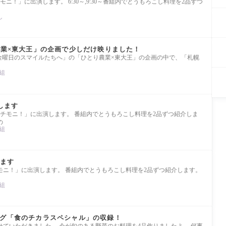
モニ！」に出演します。 6:30～,9:30～番組内でとうもろこし料理を2品ずつ
し
農業×東大王」の企画で少しだけ映りました！
金曜日のスマイルたちへ」の「ひとり農業×東大王」の企画の中で、「札幌
組
演します
「イチモニ！」に出演します。 番組内でとうもろこし料理を2品ずつ紹介しま
の
組
します
チモニ！」に出演します。 番組内でとうもろこし料理を2品ずつ紹介します。
組
ング「食のチカラスペシャル」の収録！
ていただきました。 今が旬のある野菜のお料理を4品作りましたよ。 何事