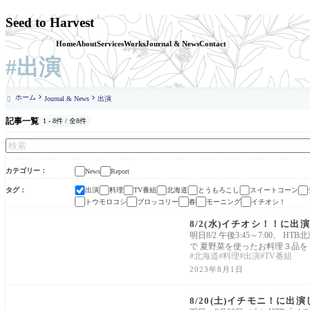
Seed to Harvest
Home
About
Services
Works
Journal & News
Contact
#出演
ホーム
Journal & News
出演

記事一覧
1 - 8件 / 全8件
カテゴリー
News
Report
タグ
出演
料理
TV番組
北海道
とうもろこし
スイートコーン
トウモロコシ
ブロッコリー
春
モーニング
イチオシ！
News
8/2(水)イチオシ！！に出
明日8/2 午後3:45～7:00、
で 夏野菜を使ったお料理３品を
北海道
料理
出演
TV番組
2023年8月1日
News
8/20(土)イチモニ！に出