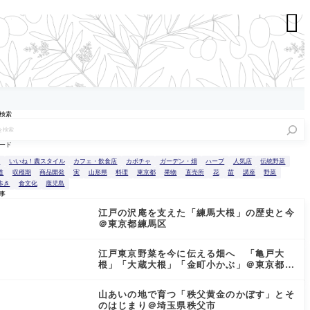

検索
ード
n
いいね！農スタイル
カフェ・飲食店
カボチャ
ガーデン・畑
ハーブ
人気店
伝統野菜
道
収穫期
商品開発
実
山形県
料理
東京都
果物
直売所
花
苗
講座
野菜
歩き
食文化
鹿児島
事
江戸の沢庵を支えた「練馬大根」の歴史と今
＠東京都練馬区
江戸東京野菜を今に伝える畑へ 「亀戸大
根」「大蔵大根」「金町小かぶ」＠東京都小
金井市
山あいの地で育つ「秩父黄金のかぼす」とそ
のはじまり＠埼玉県秩父市