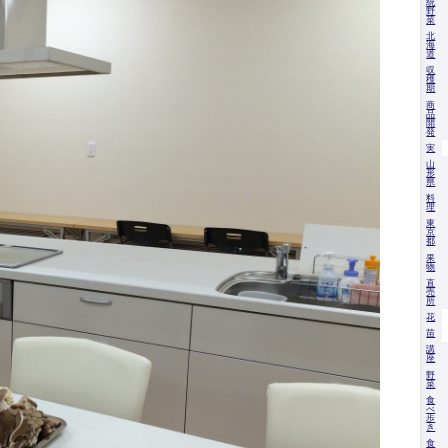
統
野
菜
北
海
道
収
穫
期
商
品
開
発
実
山
形
県
料
理
東
京
都
果
物
直
売
所
花
苗
講
座
野
菜
食
べ
歩
き
食