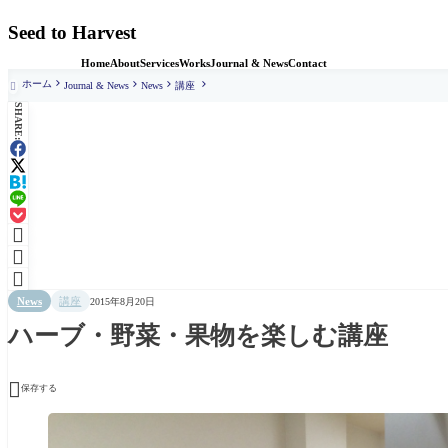
Seed to Harvest
Home
About
Services
Works
Journal & News
Contact
ホーム
Journal & News
News
講座

SHARE:



News
講座
2015年8月20日
ハーブ・野菜・果物を楽しむ講座

保存する