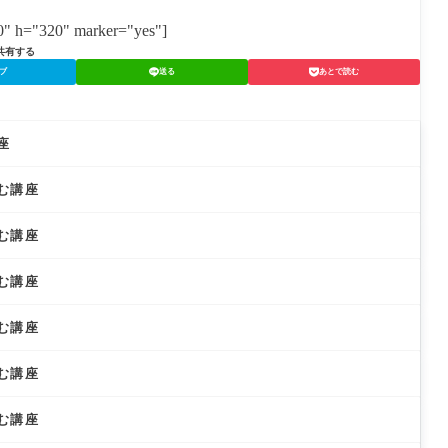
「
つ
練
菜
す
け
蔵
伝
馬
「
と
継
0" h="320" marker="yes"]
大
統
区
関
そ
ぐ
根
野
共有する
せ
の
「
「
菜
り
ブ
送る
あとで読む
は
ょ
町
「
の
じ
ろ
小
わ
栽
ま
ぎ
か
い
培
り
栽
ぶ
そ
と
＠
培
座
＠
の
食
埼
と
東
育
＠
玉
食
京
ち
秋
県
む講座
文
都
方
田
秩
化
小
と
県
父
＠
金
食
湯
む講座
秋
井
文
沢
田
市
化
県
＠
む講座
湯
埼
沢
玉
市
県
む講座
さ
い
た
む講座
ま
市
見
む講座
沼