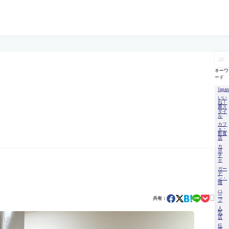
記
事
を
キーワ
検
ード
索
Japa
いい
ね！
農ス
タイ
ル
カフ
ェ・
飲食
店
カ
ボ
チ
ャ
ガー
デ
ン・
畑
ハ
ー

共有：
ブ
人
気
店
伝