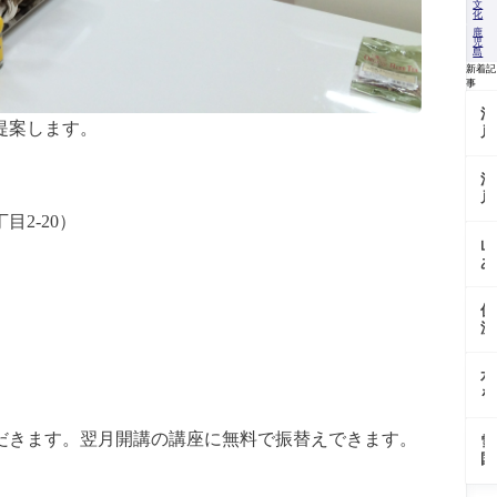
文
化
鹿
児
島
新着記
事
江
提案します。
戸
の
沢
江
庵
戸
を
東
2-20）
支
京
え
山
野
た
あ
菜
「
い
を
馬
の
今
大
伏
地
に
根
流
で
伝
の
水
育
え
歴
に
つ
る
水
史
育
「
畑
を
と
ま
父
張
今
れ
黄
「
る
＠
る
だきます。翌月開講の講座に無料で振替えできます。
金
雪
戸
畑
東
伝
の
国
大
で
京
統
か
で
根
育
都
野
ぼ
受