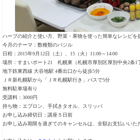
ハーブの紹介と使い方、野菜・果物を使った簡単なレシピを
今月のテーマ：数種類のバジル
日程：2015年9月12日（土）、15（火）11:00～14:00
場所：すまいポート21 札幌東（札幌市厚別区厚別中央2条1丁目
地下鉄東西線 大谷地駅 4番出口から徒歩5分
ＪＲ新札幌駅から「ＪＲ札幌駅行き」バスで5分
無料駐車場有り
受講料：3000円
持ち物：エプロン、手拭きタオル、スリッパ
お申し込み締切日：講座５日前
お申し込み期限を過ぎてのキャンセルは、全額お支払いい
た