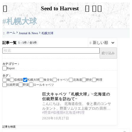




Seed to Harvest
#札幌大球
ホーム
Journal & News
札幌大球

記事一覧
1 - 1件 / 全1件

絞り込み
カテゴリー
Report
タグ
畑
収穫期
札幌大球
食文化
キャベツ
北海道
歴史
料理
伝統野菜
野菜
ロールキャベツ
Report
巨大キャベツ「札幌大球」~北海道の
伝統野菜を訪ねて~
こんにちは。 北海道在住、 食と農のコンサ
ルタント、野菜ソムリエ上級プロの 田所か
野菜
収穫期
北海道
料理
おりです。 今日は、北海道の伝統野菜の一
つ
2020年10月27日
記事を検索