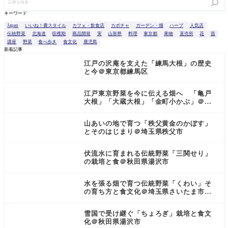
キーワード
Japan
いいね！農スタイル
カフェ・飲食店
カボチャ
ガーデン・畑
ハーブ
人気店
伝統野菜
北海道
収穫期
商品開発
実
山形県
料理
東京都
果物
直売所
花
苗
講座
野菜
食べ歩き
食文化
鹿児島
新着記事
江戸の沢庵を支えた「練馬大根」の歴史
と今＠東京都練馬区
江戸東京野菜を今に伝える畑へ 「亀戸
大根」「大蔵大根」「金町小かぶ」＠東
京都小金井市
山あいの地で育つ「秩父黄金のかぼす」
とそのはじまり＠埼玉県秩父市
伏流水に育まれる伝統野菜「三関せり」
の栽培と食＠秋田県湯沢市
水を張る畑で育つ伝統野菜「くわい」そ
の育ち方と食文化＠埼玉県さいたま市見
沼区
雪国で受け継ぐ「ちょろぎ」栽培と食文
化＠秋田県湯沢市