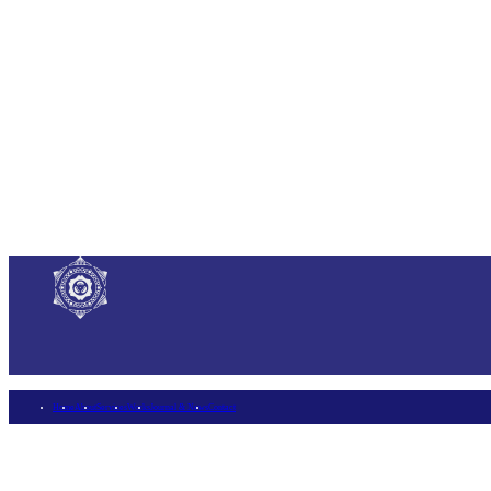
Home
About
Services
Works
Journal & News
Contact