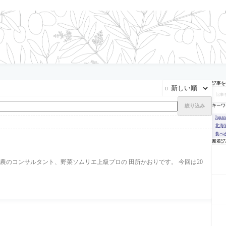
記事を

絞り込み
キーワ
Japa
北海
食べ
新着記
と農のコンサルタント、野菜ソムリエ上級プロの 田所かおりです。 今回は20