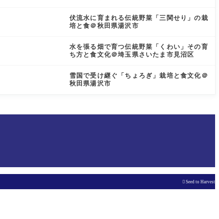
伏流水に育まれる伝統野菜「三関せり」の栽
培と食＠秋田県湯沢市
水を張る畑で育つ伝統野菜「くわい」その育
ち方と食文化＠埼玉県さいたま市見沼区
雪国で受け継ぐ「ちょろぎ」栽培と食文化＠
秋田県湯沢市

Seed to Harvest