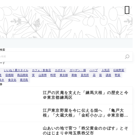

検索
ード
n
いいね！農スタイル
カフェ・飲食店
カボチャ
ガーデン・畑
ハーブ
人気店
伝統野菜
道
収穫期
商品開発
実
山形県
料理
東京都
果物
直売所
花
苗
講座
野菜
歩き
食文化
鹿児島
事
江戸の沢庵を支えた「練馬大根」の歴史と今
＠東京都練馬区
江戸東京野菜を今に伝える畑へ 「亀戸大
根」「大蔵大根」「金町小かぶ」＠東京都小
金井市
山あいの地で育つ「秩父黄金のかぼす」とそ
のはじまり＠埼玉県秩父市