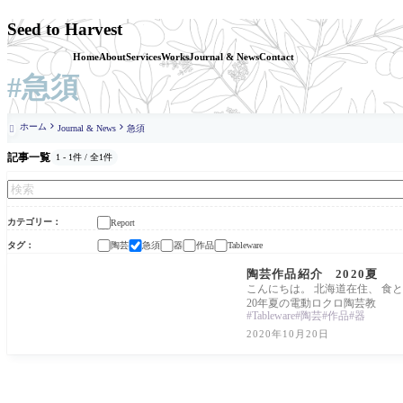
Seed to Harvest
Home
About
Services
Works
Journal & News
Contact
#急須
ホーム
Journal & News
急須

記事一覧
1 - 1件 / 全1件
カテゴリー
Report
タグ
陶芸
急須
器
作品
Tableware
Report
陶芸作品紹介 2020夏
こんにちは。 北海道在住、 食
20年夏の電動ロクロ陶芸教
Tableware
陶芸
作品
器
2020年10月20日