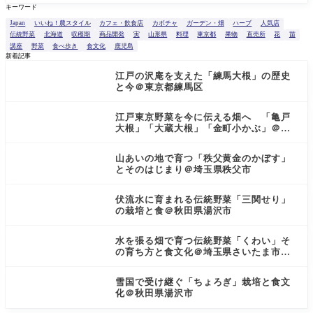
キーワード
Japan
いいね！農スタイル
カフェ・飲食店
カボチャ
ガーデン・畑
ハーブ
人気店
伝統野菜
北海道
収穫期
商品開発
実
山形県
料理
東京都
果物
直売所
花
苗
講座
野菜
食べ歩き
食文化
鹿児島
新着記事
江戸の沢庵を支えた「練馬大根」の歴史
と今＠東京都練馬区
江戸東京野菜を今に伝える畑へ 「亀戸
大根」「大蔵大根」「金町小かぶ」＠東
京都小金井市
山あいの地で育つ「秩父黄金のかぼす」
とそのはじまり＠埼玉県秩父市
伏流水に育まれる伝統野菜「三関せり」
の栽培と食＠秋田県湯沢市
水を張る畑で育つ伝統野菜「くわい」そ
の育ち方と食文化＠埼玉県さいたま市見
沼区
雪国で受け継ぐ「ちょろぎ」栽培と食文
化＠秋田県湯沢市