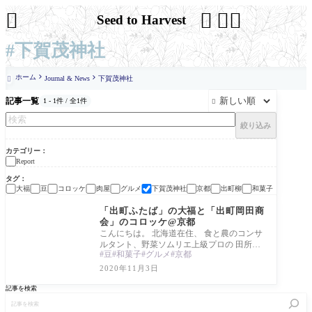




Seed to Harvest
#下賀茂神社
ホーム
Journal & News
下賀茂神社

記事一覧
1 - 1件 / 全1件

絞り込み
カテゴリー
Report
タグ
大福
豆
コロッケ
肉屋
グルメ
下賀茂神社
京都
出町柳
和菓子
Report
「出町ふたば」の大福と「出町岡田商
会」のコロッケ@京都
こんにちは。 北海道在住、 食と農のコンサ
ルタント、野菜ソムリエ上級プロの 田所か
豆
和菓子
グルメ
京都
おりです。 出町柳と言ってわかるのは関西
の
2020年11月3日
記事を検索