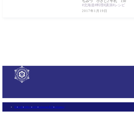
ちみつ 小さじ2 牛乳 150
北海道
料理
講演
レシピ
2017年1月19日
Home
About
Services
Works
Journal & News
Contact