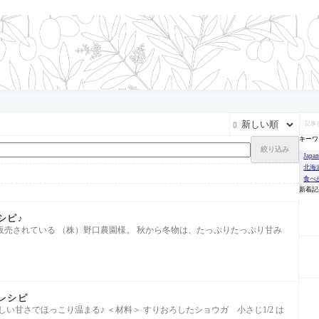
記

事
を
キーワ
検
絞り込み
索
Japa
北海
食べ
新着記
シピ♪
販売されている （株）野口農園様。 秋から冬物は、たっぷりたっぷり甘み
レシピ
い甘さでほっこり温まる♪ ＜材料＞ すりおろしたショウガ 小さじ1/2 は