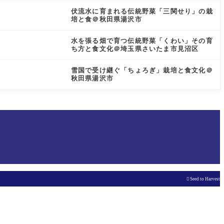
伏流水に育まれる伝統野菜「三関せり」の栽
培と食＠秋田県湯沢市
水を張る畑で育つ伝統野菜「くわい」その育
ち方と食文化＠埼玉県さいたま市見沼区
雪国で受け継ぐ「ちょろぎ」栽培と食文化＠
秋田県湯沢市

Seed to Harvest