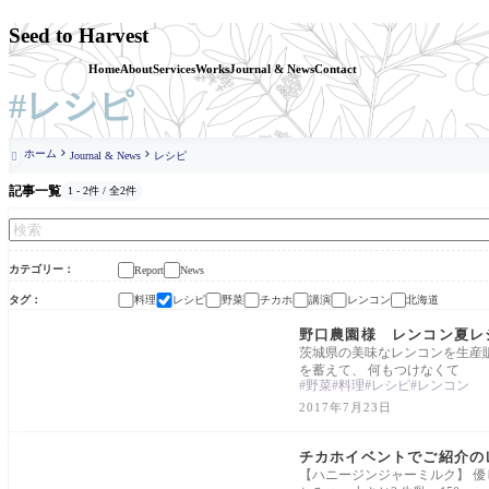
Seed to Harvest
Home
About
Services
Works
Journal & News
Contact
#レシピ
ホーム
Journal & News
レシピ

記事一覧
1 - 2件 / 全2件
カテゴリー
Report
News
タグ
料理
レシピ
野菜
チカホ
講演
レンコン
北海道
News
野口農園様 レンコン夏レ
茨城県の美味なレンコンを生産
を蓄えて、 何もつけなくて
野菜
料理
レシピ
レンコン
2017年7月23日
Report
チカホイベントでご紹介の
【ハニージンジャーミルク】 優し