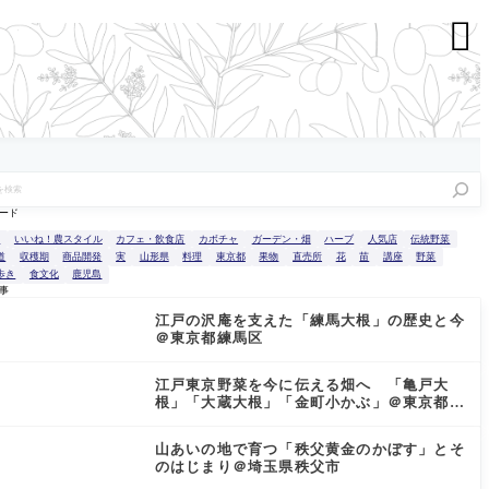

ード
n
いいね！農スタイル
カフェ・飲食店
カボチャ
ガーデン・畑
ハーブ
人気店
伝統野菜
道
収穫期
商品開発
実
山形県
料理
東京都
果物
直売所
花
苗
講座
野菜
歩き
食文化
鹿児島
事
江戸の沢庵を支えた「練馬大根」の歴史と今
＠東京都練馬区
江戸東京野菜を今に伝える畑へ 「亀戸大
根」「大蔵大根」「金町小かぶ」＠東京都小
金井市
山あいの地で育つ「秩父黄金のかぼす」とそ
のはじまり＠埼玉県秩父市