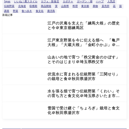
索
Japan
いいね！農スタイル
カフェ・飲食店
カボチャ
ガーデン・畑
ハーブ
人気店
伝統野菜
北海道
収穫期
商品開発
実
山形県
料理
東京都
果物
直売所
花
苗
講座
野菜
食べ歩き
食文化
鹿児島
新着記事
江戸の沢庵を支えた「練馬大根」の歴史
と今＠東京都練馬区
江戸東京野菜を今に伝える畑へ 「亀戸
大根」「大蔵大根」「金町小かぶ」＠東
京都小金井市
山あいの地で育つ「秩父黄金のかぼす」
とそのはじまり＠埼玉県秩父市
伏流水に育まれる伝統野菜「三関せり」
の栽培と食＠秋田県湯沢市
水を張る畑で育つ伝統野菜「くわい」そ
の育ち方と食文化＠埼玉県さいたま市見
沼区
雪国で受け継ぐ「ちょろぎ」栽培と食文
化＠秋田県湯沢市