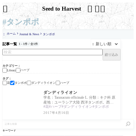




Seed to Harvest
#タンポポ
ホーム
Journal & News
タンポポ

記事一覧
1 - 1件 / 全1件

絞り込み
カテゴリー
ハーブ
Library
タグ
花
タンポポ
ダンディライオン
ハーブ
Library
ダンディライオン
学名：Taraxacum officinale L. 分類：キク科 原
産地：ユーラシア大陸 西洋タンポポ。西洋
花
ハーブ
ダンディライオン
タンポポ
タンポポは総苞片が反り返り、日本タンポ
ポは反
2017年4月16日
記
事
を
キーワード
検