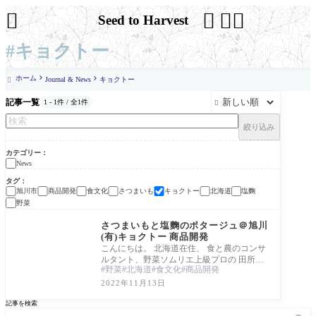




Seed to Harvest
#キョクトー
ホーム
Journal & News
キョクトー

記事一覧
1 - 1件 / 全1件

絞り込み
カテゴリー
News
タグ
旭川市
商品開発
食文化
さつまいも
キョクトー
北海道
塩麴
野菜
News
さつまいもと塩麴のポタージュ＠旭川
(有)キョクトー 商品開発
こんにちは。 北海道在住、 食と農のコンサ
ルタント、野菜ソムリエ上級プロの 田所か
野菜
北海道
食文化
商品開発
おりです。 今日は新商品のご紹介です。 北
海
2022年11月13日
記事を検索