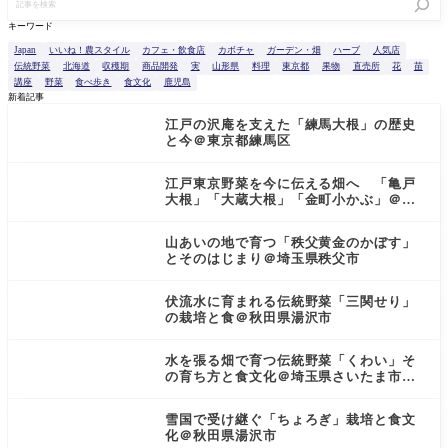
キーワード
Japan
いいね！農スタイル
カフェ・飲食店
カボチャ
ガーデン・畑
ハーブ
人気店
伝統野菜
北海道
収穫期
商品開発
実
山形県
料理
東京都
果物
直売所
花
苗
講座
野菜
食べ歩き
食文化
鹿児島
新着記事
江戸の沢庵を支えた「練馬大根」の歴史
と今＠東京都練馬区
江戸東京野菜を今に伝える畑へ 「亀戸
大根」「大蔵大根」「金町小かぶ」＠東
京都小金井市
山あいの地で育つ「秩父黄金のかぼす」
とそのはじまり＠埼玉県秩父市
伏流水に育まれる伝統野菜「三関せり」
の栽培と食＠秋田県湯沢市
水を張る畑で育つ伝統野菜「くわい」そ
の育ち方と食文化＠埼玉県さいたま市見
沼区
雪国で受け継ぐ「ちょろぎ」栽培と食文
化＠秋田県湯沢市