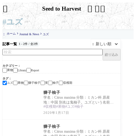




Seed to Harvest
#ユズ
ホーム
Journal & News
ユズ

記事一覧
1 - 2件 / 全2件

絞り込み
カテゴリー
果物
Library
Report
タグ
ユズ
果物
獅子柚子
実
柚子
収穫期
Library
獅子柚子
学名：Citrus maxima 分類：ミカン科 原産
地：中国 別名は鬼柚子。ユズという名前が
収穫期
果物
ユズ
柚子
ついているが、ブンタンの亜種。食用とい
うよりは
2020年1月17日
Report
獅子柚子
学名：Citrus maxima 分類：ミカン科 原産