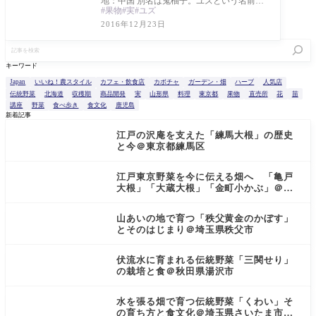
地：中国 別名は鬼柚子。ユズという名前が
果物
実
ユズ
ついているが、ブンタンの亜種。食用とい
うよりは
2016年12月23日
記
事
を
キーワード
検
索
Japan
いいね！農スタイル
カフェ・飲食店
カボチャ
ガーデン・畑
ハーブ
人気店
伝統野菜
北海道
収穫期
商品開発
実
山形県
料理
東京都
果物
直売所
花
苗
講座
野菜
食べ歩き
食文化
鹿児島
新着記事
江戸の沢庵を支えた「練馬大根」の歴史
と今＠東京都練馬区
江戸東京野菜を今に伝える畑へ 「亀戸
大根」「大蔵大根」「金町小かぶ」＠東
京都小金井市
山あいの地で育つ「秩父黄金のかぼす」
とそのはじまり＠埼玉県秩父市
伏流水に育まれる伝統野菜「三関せり」
の栽培と食＠秋田県湯沢市
水を張る畑で育つ伝統野菜「くわい」そ
の育ち方と食文化＠埼玉県さいたま市見