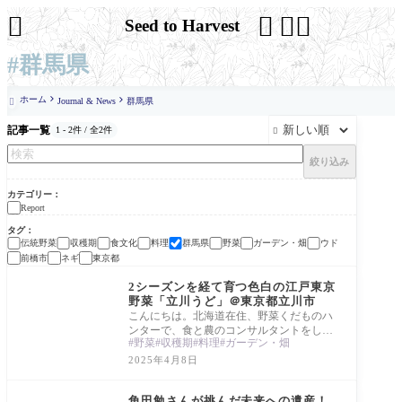




Seed to Harvest
#群馬県
ホーム
Journal & News
群馬県

記事一覧
1 - 2件 / 全2件

絞り込み
カテゴリー
Report
タグ
伝統野菜
収穫期
食文化
料理
群馬県
野菜
ガーデン・畑
ウド
前橋市
ネギ
東京都
Report
2シーズンを経て育つ色白の江戸東京
野菜「立川うど」＠東京都立川市
こんにちは。北海道在住、野菜くだものハ
ンターで、食と農のコンサルタントをして
野菜
収穫期
料理
ガーデン・畑
いる田所かおりです。今回は、東京都の伝
統野菜
2025年4月8日
Report
角田勉さんが挑んだ未来への遺産！