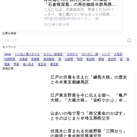
「石倉根深葱」の再生物語＠群馬県前
橋市
こんにちは。北海道在住、野菜くだものハ
ンター、食と農のコンサルタントの田所か
野菜
収穫期
料理
ガーデン・畑
おりです。 今年最初のレポートは、100年近
くの
2025年1月14日
記事を検索
キーワード
Japan
いいね！農スタイル
カフェ・飲食店
カボチャ
ガーデン・畑
ハーブ
人気店
伝統野菜
北海道
収穫期
商品開発
実
山形県
料理
東京都
果物
直売所
花
苗
講座
野菜
食べ歩き
食文化
鹿児島
新着記事
江戸の沢庵を支えた「練馬大根」の歴史
と今＠東京都練馬区
江戸東京野菜を今に伝える畑へ 「亀戸
大根」「大蔵大根」「金町小かぶ」＠東
京都小金井市
山あいの地で育つ「秩父黄金のかぼす」
とそのはじまり＠埼玉県秩父市
伏流水に育まれる伝統野菜「三関せり」
の栽培と食＠秋田県湯沢市