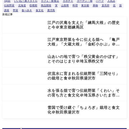
索
Japan
いいね！農スタイル
カフェ・飲食店
カボチャ
ガーデン・畑
ハーブ
人気店
伝統野菜
北海道
収穫期
商品開発
実
山形県
料理
東京都
果物
直売所
花
苗
講座
野菜
食べ歩き
食文化
鹿児島
新着記事
江戸の沢庵を支えた「練馬大根」の歴史
と今＠東京都練馬区
江戸東京野菜を今に伝える畑へ 「亀戸
大根」「大蔵大根」「金町小かぶ」＠東
京都小金井市
山あいの地で育つ「秩父黄金のかぼす」
とそのはじまり＠埼玉県秩父市
伏流水に育まれる伝統野菜「三関せり」
の栽培と食＠秋田県湯沢市
水を張る畑で育つ伝統野菜「くわい」そ
の育ち方と食文化＠埼玉県さいたま市見
沼区
雪国で受け継ぐ「ちょろぎ」栽培と食文
化＠秋田県湯沢市