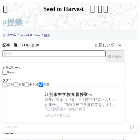




Seed to Harvest
#授業
ホーム
Journal & News
授業

記事一覧
1 - 1件 / 全1件

絞り込み
カテゴリー
Report
タグ
江別
食育
中学校
授業
Report
江別市中学校食育授業へ
昨年に引きつづき、江別市の野菜ソムリエ
が集合し、 市内２校で食育授業をしまし
江別
授業
中学校
食育
た。 思えば昨年、 シニア野菜ソムリエの受
験直前
2015年7月15日
記
事
を
キーワード
検