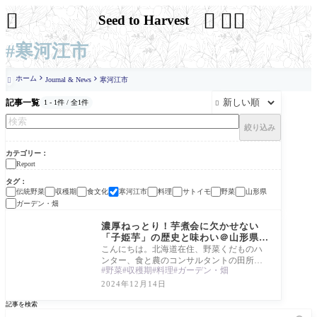




Seed to Harvest
#寒河江市
ホーム
Journal & News
寒河江市

記事一覧
1 - 1件 / 全1件

絞り込み
カテゴリー
Report
タグ
伝統野菜
収穫期
食文化
寒河江市
料理
サトイモ
野菜
山形県
ガーデン・畑
Report
濃厚ねっとり！芋煮会に欠かせない
「子姫芋」の歴史と味わい＠山形県寒
河江市
こんにちは。北海道在住、野菜くだものハ
ンター、食と農のコンサルタントの田所か
野菜
収穫期
料理
ガーデン・畑
おりです。 今回は、山形県の伝統野菜サト
イモ
2024年12月14日
記事を検索