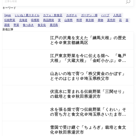
キーワード
Japan
いいね！農スタイル
カフェ・飲食店
カボチャ
ガーデン・畑
ハーブ
人気店
伝統野菜
北海道
収穫期
商品開発
実
山形県
料理
東京都
果物
直売所
花
苗
講座
野菜
食べ歩き
食文化
鹿児島
新着記事
江戸の沢庵を支えた「練馬大根」の歴史
と今＠東京都練馬区
江戸東京野菜を今に伝える畑へ 「亀戸
大根」「大蔵大根」「金町小かぶ」＠東
京都小金井市
山あいの地で育つ「秩父黄金のかぼす」
とそのはじまり＠埼玉県秩父市
伏流水に育まれる伝統野菜「三関せり」
の栽培と食＠秋田県湯沢市
水を張る畑で育つ伝統野菜「くわい」そ
の育ち方と食文化＠埼玉県さいたま市見
沼区
雪国で受け継ぐ「ちょろぎ」栽培と食文
化＠秋田県湯沢市