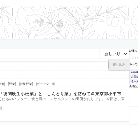
記事を

絞り込み
キーワ
Japa
北海
食べ
京都
野菜
伝統野菜
ガーデン・畑
新着記
「後関晩生小松菜」と「しんとり菜」を訪ねて＠東京都小平市
くだものハンター、食と農のコンサルタントの田所かおりです。 今回は、東
畑