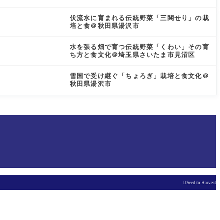
伏流水に育まれる伝統野菜「三関せり」の栽
培と食＠秋田県湯沢市
水を張る畑で育つ伝統野菜「くわい」その育
ち方と食文化＠埼玉県さいたま市見沼区
雪国で受け継ぐ「ちょろぎ」栽培と食文化＠
秋田県湯沢市

Seed to Harvest