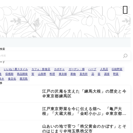

検索
ード
n
いいね！農スタイル
カフェ・飲食店
カボチャ
ガーデン・畑
ハーブ
人気店
伝統野菜
道
収穫期
商品開発
実
山形県
料理
東京都
果物
直売所
花
苗
講座
野菜
歩き
食文化
鹿児島
事
江戸の沢庵を支えた「練馬大根」の歴史と今
＠東京都練馬区
江戸東京野菜を今に伝える畑へ 「亀戸大
根」「大蔵大根」「金町小かぶ」＠東京都小
金井市
山あいの地で育つ「秩父黄金のかぼす」とそ
のはじまり＠埼玉県秩父市