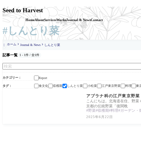
Seed to Harvest
Home
About
Services
Works
Journal & News
Contact
#しんとり菜
ホーム
Journal & News
しんとり菜

記事一覧
1 - 1件 / 全1件
カテゴリー
Report
タグ
食文化
収穫期
しんとり菜
小松菜
江戸東京野菜
料理
東
Report
アブラナ科の江戸東京野菜
こんにちは。北海道在住、野菜
京都の伝統野菜「後関晩
野菜
収穫期
料理
ガーデン・
2025年6月22日