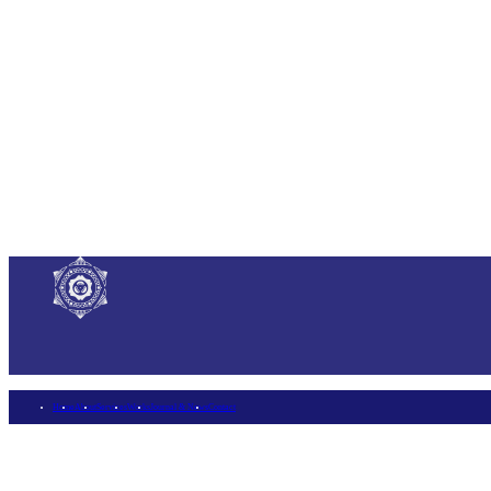
Home
About
Services
Works
Journal & News
Contact