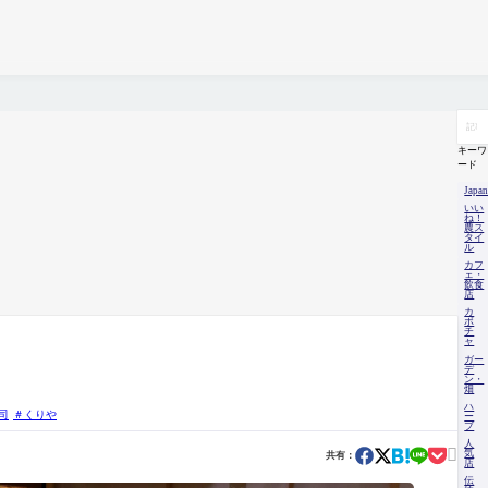
キーワ
ード
Japa
いい
ね！
農ス
タイ
ル
カフ
ェ・
飲食
店
カ
ボ
チ
ャ
ガー
デ
ン・
畑
ハ
司
くりや
ー
ブ
人

気
共有：
店
伝