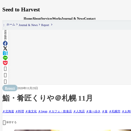
Seed to Harvest
Home
About
Services
Works
Journal & News
Contact
ホーム
Journal & News
Report

SHARE:



Report
2020年11月23日
鮨・肴匠くりや＠札幌 11月
北海道
料理
食文化
Japan
カフェ・飲食店
人気店
食べ歩き
食
札幌市
お寿

保存する