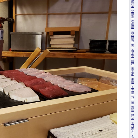
統
野
菜
北
海
道
収
穫
期
商
品
開
発
実
山
形
県
料
理
東
京
都
果
物
直
売
所
花
苗
講
座
野
菜
食
べ
歩
き
食