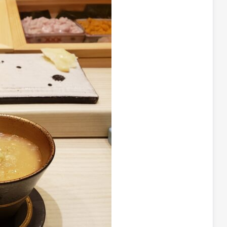
「
つ
練
菜
す
け
蔵
伝
馬
「
と
継
大
統
区
関
そ
ぐ
根
野
せ
の
「
「
菜
り
は
ょ
町
「
の
じ
ろ
小
わ
栽
ま
ぎ
か
い
培
り
栽
ぶ
そ
と
＠
培
＠
の
食
埼
と
東
育
＠
玉
食
京
ち
秋
県
文
都
方
田
秩
化
小
と
県
父
＠
金
食
湯
秋
井
文
沢
田
市
化
県
＠
湯
埼
沢
玉
市
県
さ
い
た
ま
市
見
沼