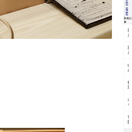
文
化
鹿
児
島
新着記
事
江
戸
の
沢
江
庵
戸
を
東
支
京
え
山
野
た
あ
菜
「
い
を
馬
の
今
大
伏
地
に
根
流
で
伝
の
水
育
え
歴
に
つ
る
水
史
育
「
畑
を
と
ま
父
張
今
れ
黄
「
る
＠
る
金
雪
戸
畑
東
伝
の
国
大
で
京
統
か
で
根
育
都
野
ぼ
受